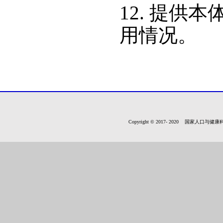
12. 提供
用情况。
Copyright © 2017- 2020 国家人口与健