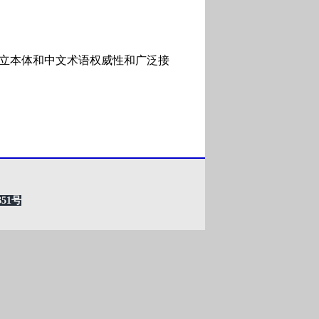
，逐步建立本体和中文术语权威性和广泛接
351号