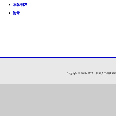
本体刊发
附录
Copyright © 2017- 2020 国家人口与健